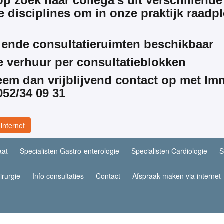
op zoek naar collega's uit verschillend
 disciplines om in onze praktijk raadpl
lende consultatieruimten beschikbaar
e verhuur per consultatieblokken
eem dan vrijblijvend contact op met I
52/34 09 31
internet
aat
Specialisten Gastro-enterologie
Specialisten Cardiologie
S
irurgie
Info consultaties
Contact
Afspraak maken via internet