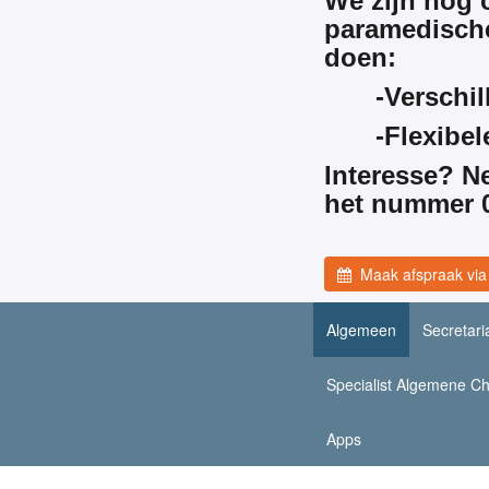
We zijn nog 
paramedische
doen:
-Verschil
-Flexibel
Interesse? N
het nummer 0
Maak afspraak via 
Algemeen
Secretari
Specialist Algemene Ch
Apps