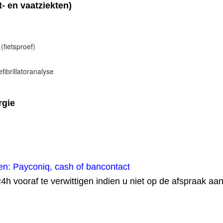
- en vaatziekten)
(fietsproef)
fibrillatoranalyse
rgie
en: Payconiq, cash of bancontact
4h vooraf te verwittigen indien u niet op de afspraak aa