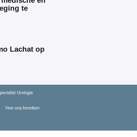
e medische en
eging te
mmo Lachat op
pecialist Urologie
Hoe ons bereiken